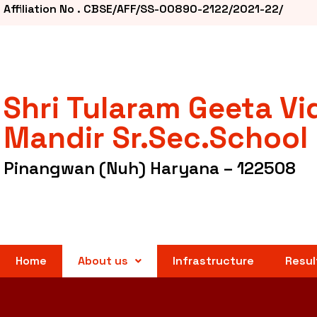
Affiliation No . CBSE/AFF/SS-00890-2122/2021-22/
Shri Tularam Geeta Vi
Mandir Sr.Sec.School
Pinangwan (Nuh) Haryana – 122508
Home
About us
Infrastructure
Resul