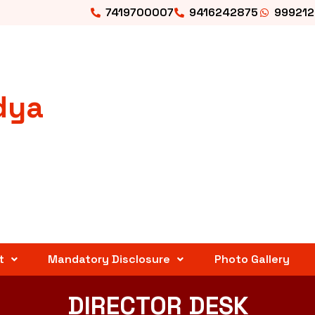
7419700007
9416242875
99921
dya
t
Mandatory Disclosure
Photo Gallery
DIRECTOR DESK